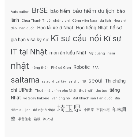
BrSE
bảo hiểm du lịch
bảo hiểm
bảo
Automation
lãnh
Chùa Thanh Thuỷ
chứng chỉ
Công viên Nara
du lịch
Hoa anh
Học lái xe ở Nhật
Học tiếng Nhật
hồ sơ
đào
hàn quốc
Kĩ sư cầu nối
Kĩ sư
gia hạn visa kỹ sư
IT tại Nhật
món ăn kiểu Nhật
Mỳ quảng
nami
nhật
Robotic
nông thôn
Phố cổ Gion
RPA
saitama
seoul
Thi chứng
salad khoai tây
seishun 18
chỉ UIPath
tiếng
Thuê nhà chính phủ Nhật
thuê wifi
thủ tục
Nhật
vé 2day hakone
văn ông nội
đặt khách sạn Hàn quốc
địa
埼玉県
年末調
điểm du lịch
đồ việt ở Nhật
小田原
市営住宅
整
県営住宅
箱根
芦ノ湖