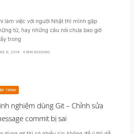
hi làm việc với người Nhật thì mình gặp
hững từ, hay những câu nói chưa bao giờ
hấy trong
NE 6, 2019
4 MIN READING
ẬP TRÌNH
inh nghiệm dùng Git – Chỉnh sửa
essage commit bị sai
hi dùng git thì có nhiều lúc không để ý thì dễ