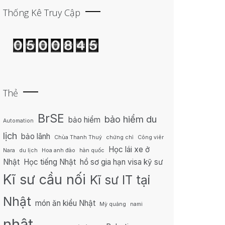
Thống Kê Truy Cập
Thẻ
BrSE
bảo hiểm du
bảo hiểm
Automation
lịch
bảo lãnh
Chùa Thanh Thuỷ
chứng chỉ
Công viên
Học lái xe ở
Nara
du lịch
Hoa anh đào
hàn quốc
Nhật
Học tiếng Nhật
hồ sơ gia hạn visa kỹ sư
Kĩ sư cầu nối
Kĩ sư IT tại
Nhật
món ăn kiểu Nhật
Mỳ quảng
nami
nhật